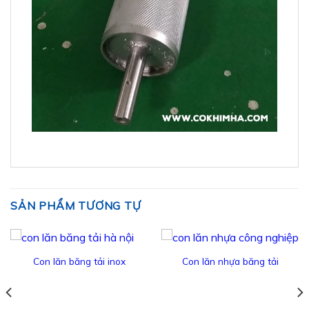
SẢN PHẨM TƯƠNG TỰ
Con lăn băng tải inox
Con lăn nhựa băng tải